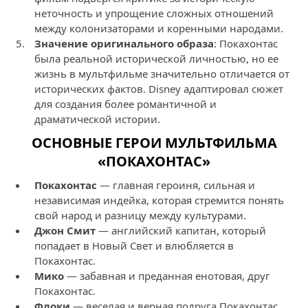
неточность и упрощение сложных отношений
между колонизаторами и коренными народами.
Значение оригинального образа
: Покахонтас
была реальной исторической личностью, но ее
жизнь в мультфильме значительно отличается от
исторических фактов. Disney адаптировал сюжет
для создания более романтичной и
драматической истории.
ОСНОВНЫЕ ГЕРОИ МУЛЬТФИЛЬМА
«ПОКАХОНТАС»
Покахонтас
— главная героиня, сильная и
независимая индейка, которая стремится понять
свой народ и разницу между культурами.
Джон Смит
— английский капитан, который
попадает в Новый Свет и влюбляется в
Покахонтас.
Мико
— забавная и преданная енотовая, друг
Покахонтас.
Флоки
— веселая и верная подруга Покахонтас,