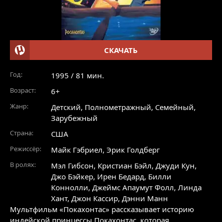
СКАЧАТЬ
Год:
1995 / 81 мин.
Возраст:
6+
Жанр:
Детский
,
Полнометражный
,
Семейный
,
Зарубежный
Страна:
США
Режиссёр:
Майк Гэбриел, Эрик Голдберг
В ролях:
Мэл Гибсон
,
Кристиан Бэйл
,
Джуди Кун
,
Джо Бэйкер
,
Ирен Бедард
,
Билли
Коннолли
,
Джеймс Апаумут Фолл
,
Линда
Хант
,
Джон Кассир
,
Дэнни Манн
Мультфильм «Покахонтас» рассказывает историю
индейской принцессы Покахонтас, которая