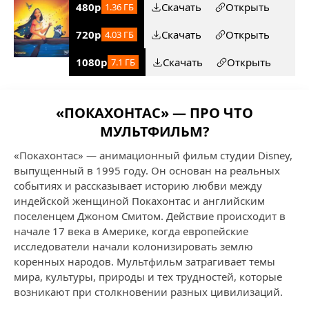
480p
Скачать
Открыть
1.36 ГБ
720p
Скачать
Открыть
4.03 ГБ
1080p
Скачать
Открыть
7.1 ГБ
«ПОКАХОНТАС» — ПРО ЧТО
МУЛЬТФИЛЬМ?
«Покахонтас» — анимационный фильм студии Disney,
выпущенный в 1995 году. Он основан на реальных
событиях и рассказывает историю любви между
индейской женщиной Покахонтас и английским
поселенцем Джоном Смитом. Действие происходит в
начале 17 века в Америке, когда европейские
исследователи начали колонизировать землю
коренных народов. Мультфильм затрагивает темы
мира, культуры, природы и тех трудностей, которые
возникают при столкновении разных цивилизаций.